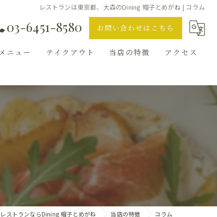
レストランは東京都、大森のDining 帽子とめがね | コラム
03-6451-8580
お問い合わせはこちら
メニュー
テイクアウト
当店の特徴
アクセス
ランチ
ギャラリー
ディナー
ハンバーガー
バル
お知らせ
ストランならDining 帽子とめがね
当店の特徴
コラム