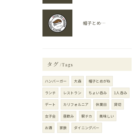
帽子とめがねが春におすすめする旬の食材４選
タグ
Tags
ハンバーガー
大森
帽子とめがね
ランチ
レストラン
ちょい呑み
1人呑み
デート
カリフォルニア
休業日
貸切
女子会
昼飲み
駅チカ
美味しい
お酒
家族
ダイニングバー