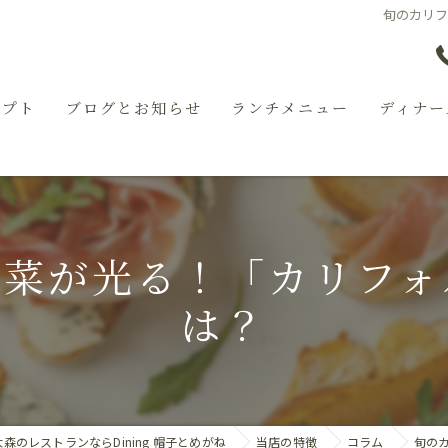
旬のカリ
セプト
ブログとお知らせ
ランチメニュー
ディナー
野菜が光る！「カリフォ
は？
森のレストランならDining 帽子とめがね
当店の特徴
コラム
旬の