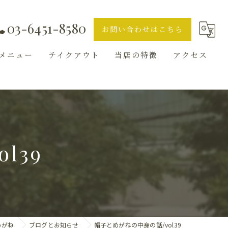
03-6451-8580
お問い合わせはこちら
メニュー
テイクアウト
当店の特徴
アクセス
ランチ
ギャラリー
ディナー
l39
ハンバーガー
バル
お知らせ
めがね
ブログとお知らせ
帽子とめがねの中身の話/vol39