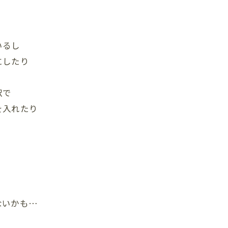
いるし
にしたり
訳で
を入れたり
ないかも…