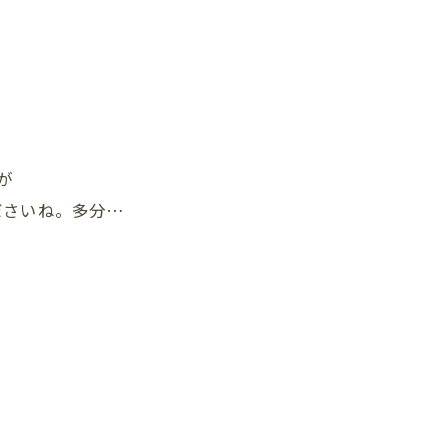
が
ださいね。多分…