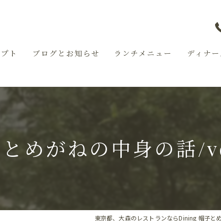
セプト
ブログとお知らせ
ランチメニュー
ディナー
とめがねの中身の話/vo
東京都、大森のレストランならDining 帽子と