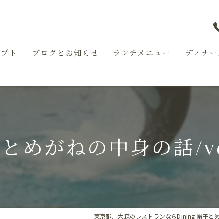
セプト
ブログとお知らせ
ランチメニュー
ディナー
とめがねの中身の話/vo
東京都、大森のレストランならDining 帽子と