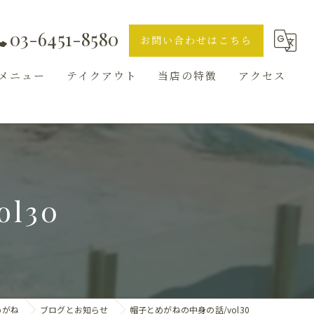
03-6451-8580
お問い合わせはこちら
メニュー
テイクアウト
当店の特徴
アクセス
ランチ
ギャラリー
ディナー
l30
ハンバーガー
バル
お知らせ
めがね
ブログとお知らせ
帽子とめがねの中身の話/vol30